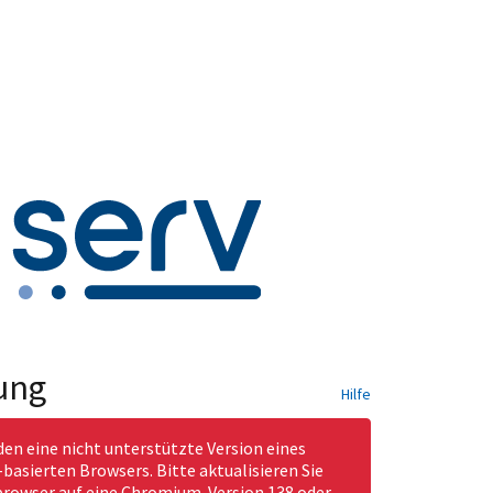
ung
Hilfe
den eine nicht unterstützte Version eines
asierten Browsers. Bitte aktualisieren Sie
rowser auf eine Chromium-Version 138 oder